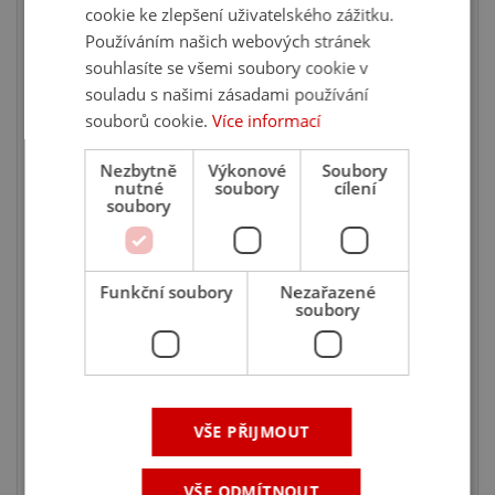
357
cookie ke zlepšení uživatelského zážitku.
,07 Kč
s DPH
/ m2
Používáním našich webových stránek
714,14 Kč
Skladem na 9 prodejnách
souhlasíte se všemi soubory cookie v
souladu s našimi zásadami používání
souborů cookie.
Více informací
Ušetříte 50 %
Nezbytně
Výkonové
Soubory
nutné
soubory
cílení
soubory
Funkční soubory
Nezařazené
soubory
OSB deska 3N 4PD 2500x625x22mm
m2
VŠE PŘIJMOUT
438
,20 Kč
s DPH
/ m2
VŠE ODMÍTNOUT