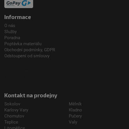
mezi
uživat
webov
Informace
stránk
že zab
přeno
O nás
nepov
Služby
příkaz
Poradna
CookieScriptConsent
4 týdny 2
Tento 
CookieScript
Poptávka materiálu
dny
cookie
eshop.dachdecker.cz
použív
Obchodní podmínky, GDPR
služba
Odstoupení od smlouvy
Cookie
Script
zapam
předvo
Platba a převzetí
souhla
soubo
Nastavení cookies
cookie
návště
Je nut
banner
Kontakt na prodejny
Cookie
Script
Sokolov
Mělník
fungov
správn
Karlovy Vary
Kladno
Chomutov
Pučery
Teplice
Valy
Litoměřice