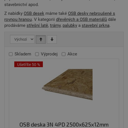
stavebnictví apod.
Z nabídky
OSB desek
máme také
OSB desky nebroušené s
rovnou hranou
. V kategorii
dřevěných a OSB materiálů
dále
prodáváme
střešní latě
,
trámy
,
palubky
a
stavební prkna
.
Skladem
Výprodej
Akce
Ušetříte 50 %
OSB deska 3N 4PD 2500x625x12mm