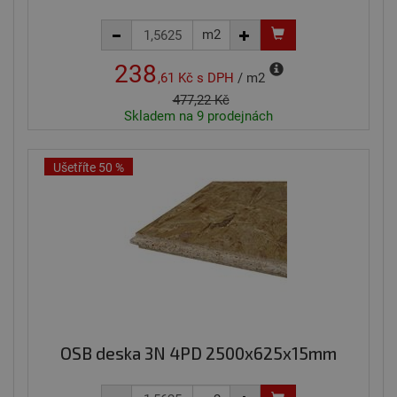
m2
238
,61 Kč
s DPH
/ m2
477,22 Kč
Skladem na 9 prodejnách
Ušetříte 50 %
OSB deska 3N 4PD 2500x625x15mm