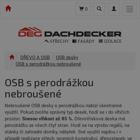
Toggle
Toggle
Togg
0
search
navigation
navi
DŘEVO A OSB
OSB desky
OSB s perodrážkou nebroušené
OSB s perodrážkou
nebroušené
Nebroušené OSB desky s perodrážkou nabízí všestranné
využití. Pokud zvolíte správný typ desek, hodí se i do vlhčích
prostor.
Snesou vlhkost až 85 %.
Dřevotřísková deska má
perodrážku ze všech čtyř stran. Hodí se na výrobu regálů, na
stánky či zahradní domky, nábytek. Své využití najdou i v
případě realizace střech, nosných konstrukcí, dřevostaveb, ve