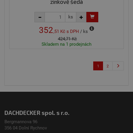
zinkově šedá
návštěvnících,
relacích a
kampaních pro
analytické
ks
přehledy webů.
352
,51 Kč
s DPH
/ ks
424,71 Kč
Skladem na 1 prodejnách
1
2
DACHDECKER spol. s r.o.
Bergmannova 96
356 04 Dolní­ Rychnov