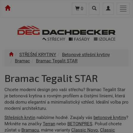
Toggle
Toggle
Togg
0
search
navigation
navi
STŘEŠNÍ KRYTINY
Betonové střešní krytiny
Bramac
Bramac Tegalit STAR
Bramac Tegalit STAR
Chcete moderní design pro vaši střechu? Bramac Tegalit Star
je betonová krytina s rovným profilem a čistými liniemi, která
dodá domu elegantní a minimalistický vzhled. Ideální volba pro
moderní architekturu.
Střešních krytin
nabízíme hodně. Zaujaly vás
betonové krytiny
?
Mrkněte na značky
Terran
nebo
BETONPRES
. Pokud chcete
zůstat u
Bramacu
, máme varianty
Classic Novo
,
Classic