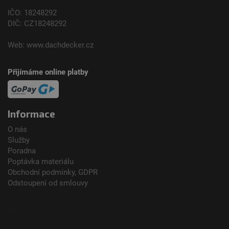
IČO: 18248292
DIČ: CZ18248292
Web:
www.dachdecker.cz
Přijímáme online platby
Informace
O nás
Služby
Poradna
Poptávka materiálu
Obchodní podmínky, GDPR
Odstoupení od smlouvy
Platba a převzetí
Nastavení cookies