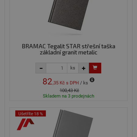
BRAMAC Tegalit STAR střešní taška
základní granit metalic
ks
82
,35 Kč
s DPH
/ ks
100,43 Kč
Skladem na 3 prodejnách
Ušetříte 18 %