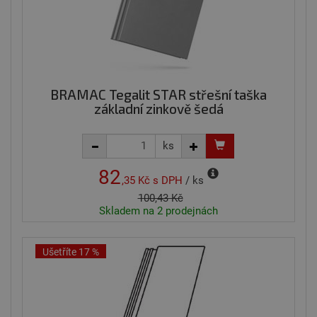
BRAMAC Tegalit STAR střešní taška
základní zinkově šedá
ks
82
,35 Kč
s DPH
/ ks
100,43 Kč
Skladem na 2 prodejnách
Ušetříte 17 %