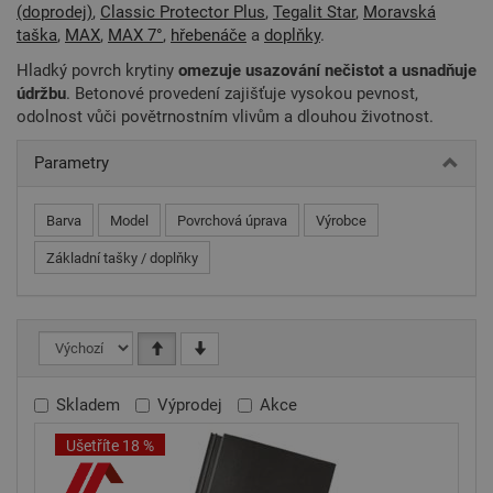
(doprodej)
,
Classic Protector Plus
,
Tegalit Star
,
Moravská
taška
,
MAX
,
MAX 7°
,
hřebenáče
a
doplňky
.
Hladký povrch krytiny
omezuje usazování nečistot a usnadňuje
údržbu
. Betonové provedení zajišťuje vysokou pevnost,
odolnost vůči povětrnostním vlivům a dlouhou životnost.
Parametry
Barva
Model
Povrchová úprava
Výrobce
Základní tašky / doplňky
Skladem
Výprodej
Akce
Ušetříte 18 %