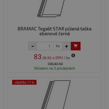
BRAMAC Tegalit STAR půlená taška
ebenově černá
ks
83
,36 Kč
s DPH
/ ks
100,43 Kč
Skladem na 2 prodejnách
Ušetříte 17 %