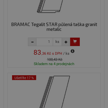
BRAMAC Tegalit STAR půlená taška granit
metalic
ks
83
,36 Kč
s DPH
/ ks
100,43 Kč
Skladem na 4 prodejnách
Ušetříte 17 %