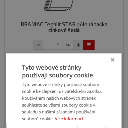
BRAMAC Tegalit STAR půlená taška
zinkově šedá
ks
83
×
,36 Kč
s DPH
/ ks
100,43 Kč
Tyto webové stránky
Na poptání
používají soubory cookie.
Tyto webové stránky používají soubory
Ušetříte 17 %
cookie ke zlepšení uživatelského zážitku.
Používáním našich webových stránek
souhlasíte se všemi soubory cookie v
souladu s našimi zásadami používání
souborů cookie.
Více informací