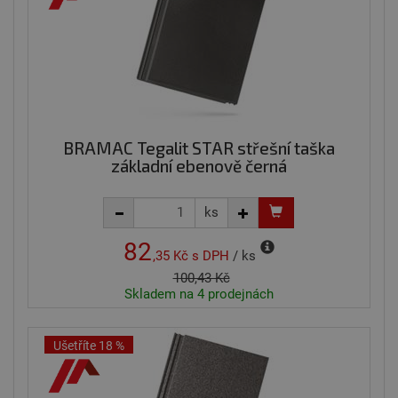
BRAMAC Tegalit STAR střešní taška
základní ebenově černá
ks
82
,35 Kč
s DPH
/ ks
100,43 Kč
Skladem na 4 prodejnách
Ušetříte 18 %