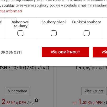
 souhlasíte se všemi soubory cookie v souladu s našimi zásadam
Více informací
 40 %
Ušetříte 20 %
é
Výkonové
Soubory cílení
Funkční soubory
soubory
ODROBNOSTI
VŠE ODMÍTNOUT
VŠ
oždinka KEW s plastovým
HPM TEC hmoždinka na
DSH K 10/90 (250ks/bal)
lem, nylon-gal.
é soubory
Výkonové soubory
Soubory cílení
Funkční soubory
Neza
ry cookie umožňují základní funkce webových stránek, jako je přihlášení uživatele a
zbytně nutných souborů cookie správně používat.
Více variant
Více variant
Poskytovatel
/
Vyprší
Popis
Doména
2
1
,83 Kč
s DPH
/ ks
od
,02 Kč
s DPH
/ 
Zavřením
Tento soubor cookie nastavuje společnost Do
Microsoft