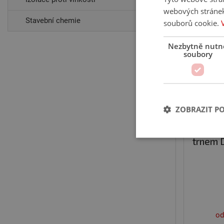
webových stránek
Stavební chemie
souborů cookie.
Ušetříte
Nezbytně nutn
soubory
ZOBRAZIT P
HPI hm
trnem 
Nezbytně nutn
Nezbytně nutné soubo
stránky nelze bez ne
Název
od
ASP.NET_SessionId