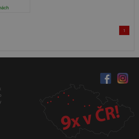
vá webové stránky a
nách
mohl vidět před
tokům Cross-Site
i, které uživatel
 Zajišťuje bezpečnou
1
kou tím, že zabrání
cript.com k
y cookie
okie-Script.com
Popis
k
o
stavu relace.
y
ormace o tom, jak
u koncový uživatel
alytics - což je
 Google. Tento
 přiřazením
 Je součástí každého
návštěvnících,