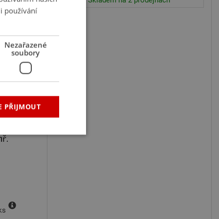
i používání
Nezařazené
soubory
E PŘIJMOUT
tloukávací
hř.
řazené soubory
 správa účtu. Webové
ks
ubleclick a provádí