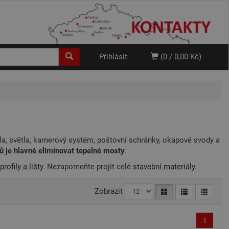
Přihlásit
(0 / 0,00 Kč)
sla, světla, kamerový systém, poštovní schránky, okapové svody a
ů je hlavně eliminovat tepelné mosty
.
profily a lišty
. Nezapomeňte projít celé
stavební materiály
.
Zobrazit
1