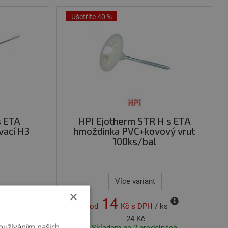
Ušetříte 40 %
s ETA
HPI Ejotherm STR H s ETA
vací H3
hmoždinka PVC+kovový vrut
100ks/bal
Více variant
×
14
ks
od
Kč
s DPH
/ ks
24 Kč
Používáním našich
nách
Skladem na 2 prodejnách