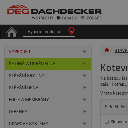
STAVE
VÝPRODEJ
ŠETRNĚ A UDRŽITELNĚ
Kotevn
STŘEŠNÍ KRYTINY
Na každou fasá
další. Potřebu
STŘEŠNÍ OKNA
V této kategor
FOLIE A MEMBRÁNY
Seřadit dle
LEPENKY
Skladem
OKAPOVÉ SYSTÉMY