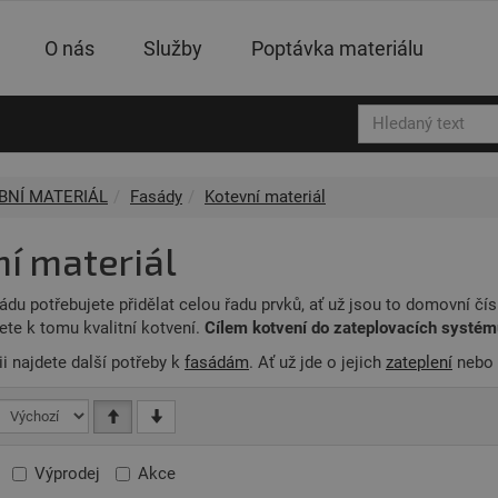
O nás
Služby
Poptávka materiálu
BNÍ MATERIÁL
Fasády
Kotevní materiál
í materiál
du potřebujete přidělat celou řadu prvků, ať už jsou to domovní čí
jete k tomu kvalitní kotvení.
Cílem kotvení do zateplovacích systém
ii najdete další potřeby k
fasádám
. Ať už jde o jejich
zateplení
nebo
Výprodej
Akce