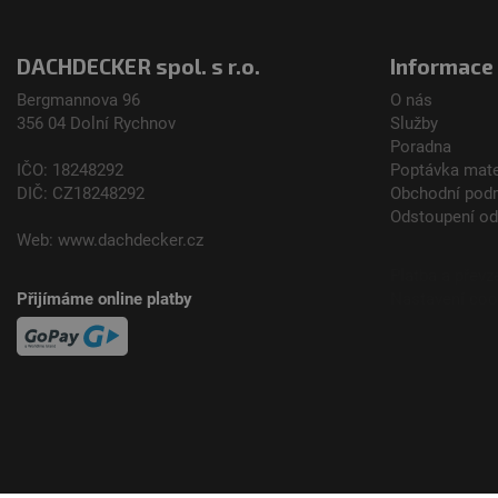
DACHDECKER spol. s r.o.
Informace
Bergmannova 96
O nás
356 04 Dolní­ Rychnov
Služby
Poradna
IČO: 18248292
Poptávka mate
DIČ: CZ18248292
Obchodní pod
Odstoupení o
Web:
www.dachdecker.cz
Platba a převz
Přijímáme online platby
Nastavení coo