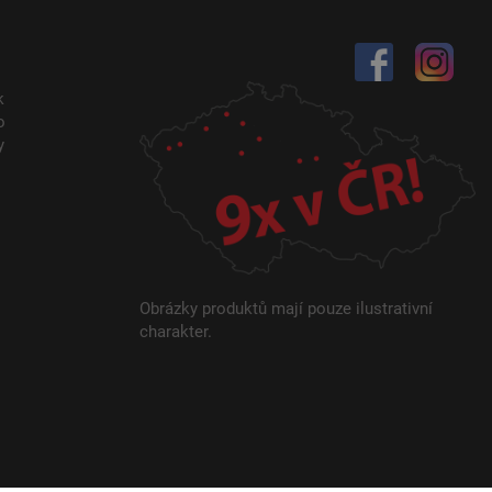
k
o
y
Obrázky produktů mají pouze ilustrativní
charakter.