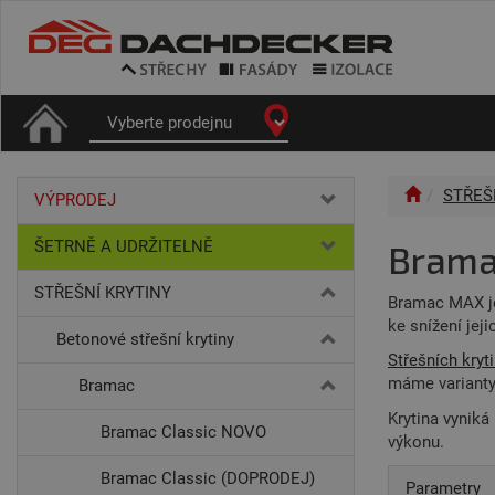
STŘEŠ
VÝPRODEJ
ŠETRNĚ A UDRŽITELNĚ
Bram
STŘEŠNÍ KRYTINY
Bramac MAX je 
ke snížení jej
Betonové střešní krytiny
Střešních kryt
máme variant
Bramac
Krytina vyniká
Bramac Classic NOVO
výkonu.
Bramac Classic (DOPRODEJ)
Parametry