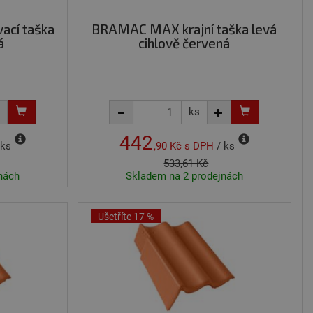
 správa účtu. Webové
cí taška
BRAMAC MAX krajní taška levá
á
cihlově červená
ubleclick a provádí
vá webové stránky a
mohl vidět před
ks
tokům Cross-Site
442
i, které uživatel
 ks
,90 Kč
s DPH
/ ks
 Zajišťuje bezpečnou
533,61 Kč
kou tím, že zabrání
nách
Skladem na 2 prodejnách
cript.com k
y cookie
okie-Script.com
Ušetříte 17 %
Popis
stavu relace.