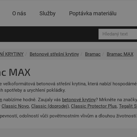
O nás
Služby
Poptávka materiálu
NÍ KRYTINY
Betonové střešní krytiny
Bramac
Bramac MAX
ac MAX
velkoformátová betonová střešní krytina, která nabízí hospodárné 
ich spotřeby a urychlení pokládky.
in
nabízíme hodně. Zaujaly vás
betonové krytiny
? Mrkněte na značk
y
Classic Novo
,
Classic (doprodej)
,
Classic Protector Plus
,
Tegalit S
 pevností, odolností vůči povětrnostním vlivům a dlouhou životnos