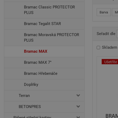
Bramac Classic PROTECTOR
PLUS
Barva
M
Bramac Tegalit STAR
Seřadit dle
Bramac Moravská PROTECTOR
PLUS
Skladem
Bramac MAX
Ušetříte
Bramac MAX 7°
Bramac Hřebenáče
Doplňky
Terran
BETONPRES
BRAM
Pálené střešní krytiny