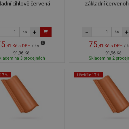
ladní cihlově červená
základní červeno
ks
ks
75
75
,41 Kč
s DPH
/ ks
,41 Kč
s DPH
/ 
91,96 Kč
91,96 Kč
kladem na 3 prodejnách
Skladem na 2 prodej
 17 %
Ušetříte 17 %