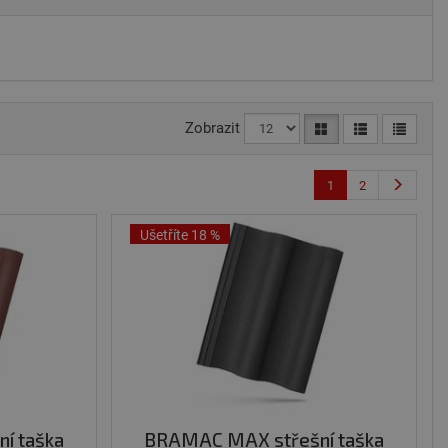
Zobrazit
1
2
Ušetříte 18 %
í taška
BRAMAC MAX střešní taška