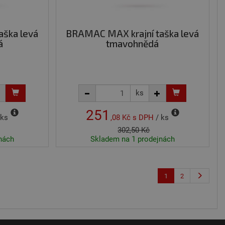
ormace o tom, jak
u koncový uživatel
alytics - což je
aška levá
BRAMAC MAX krajní taška levá
 Google. Tento
 přiřazením
á
tmavohnědá
 Je součástí každého
návštěvnících,
ks
251
 ks
,08 Kč
s DPH
/ ks
302,50 Kč
nách
Skladem na 1 prodejnách
1
2