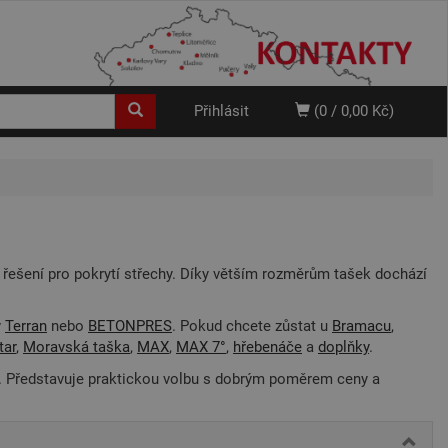
Přihlásit
(0 / 0,00 Kč)
řešení pro pokrytí střechy. Díky větším rozměrům tašek dochází
y
Terran
nebo
BETONPRES
. Pokud chcete zůstat u
Bramacu
,
tar
,
Moravská taška
,
MAX
,
MAX 7°
,
hřebenáče
a
doplňky
.
tí. Představuje praktickou volbu s dobrým poměrem ceny a