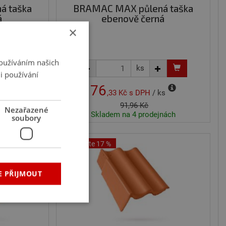
á taška
BRAMAC MAX půlená taška
á
ebenově černá
×
Používáním našich
ks
i používání
76
ks
,33 Kč
s DPH
/ ks
91,96 Kč
Nezařazené
Skladem na 4 prodejnách
soubory
Ušetříte 17 %
E PŘIJMOUT
řazené soubory