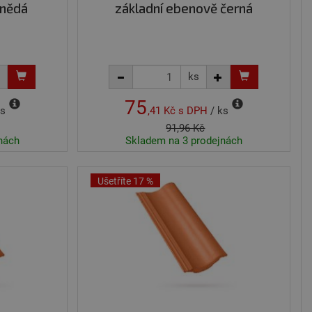
hnědá
základní ebenově černá
ks
75
ks
,41 Kč
s DPH
/ ks
91,96 Kč
nách
Skladem na 3 prodejnách
Ušetříte 17 %