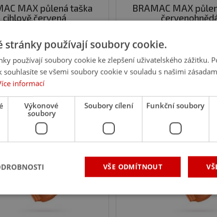
AC MAX půlená taška
BRAMAC MAX půlen
cihlově červená
červenohněd
 stránky používají soubory cookie.
ky používají soubory cookie ke zlepšení uživatelského zážitku. 
ks
ks
 souhlasíte se všemi soubory cookie v souladu s našimi zásadam
Více informací
76
76
,33 Kč
s DPH
/ ks
,33 Kč
s DPH
/ 
91,96 Kč
91,96 Kč
é
Výkonové
Soubory cílení
Funkční soubory
kladem na 4 prodejnách
Na poptání
soubory
 17 %
Ušetříte 17 %
ODROBNOSTI
VŠE ODMÍTNOUT
VŠ
é soubory
Výkonové soubory
Soubory cílení
Funkční soubory
Neza