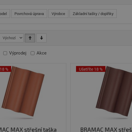
odel
Povrchová úprava
Výrobce
Základní tašky / doplňky
Výprodej
Akce
 18 %
Ušetříte 18 %
AC MAX střešní taška
BRAMAC MAX střešn