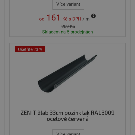
Více variant
161
od
Kč
s DPH
/ m
209 Kč
Skladem na 5 prodejnách
Ušetříte 23 %
ZENIT žlab 33cm pozink lak RAL3009
ocelově červená
Více variant