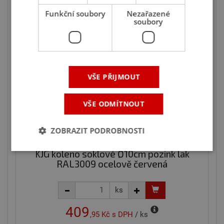
663,08 Kč
Funkční soubory
Nezařazené
Skladem na 4 prodejnách
soubory
Ušetříte 23 %
VŠE PŘIJMOUT
VŠE ODMÍTNOUT
ZOBRAZIT PODROBNOSTI
KJG koleno soklové Ø10cm pozink lak
RAL3009 ocelově červená
Nezbytně nutné soubory
Výkonové soubory
Soubory cílení
Funkční soubory
ks
Nezařazené soubory
409
,95 Kč
s DPH
/ ks
Nezbytně nutné soubory cookie umožňují základní