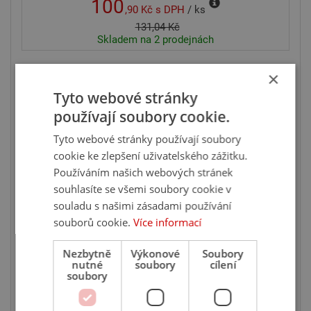
100
,90 Kč
s DPH
/ ks
131,04 Kč
Skladem na 2 prodejnách
×
Ušetříte 23 %
Tyto webové stránky
používají soubory cookie.
Tyto webové stránky používají soubory
cookie ke zlepšení uživatelského zážitku.
Používáním našich webových stránek
souhlasíte se všemi soubory cookie v
souladu s našimi zásadami používání
souborů cookie.
Více informací
KJG dešťová klapka Ø10cm pozink lak
RAL3009 ocelově červená
Nezbytně
Výkonové
Soubory
nutné
soubory
cílení
soubory
ks
510
,57 Kč
s DPH
/ ks