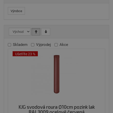
Výrobce
Skladem
Výprodej
Akce
Ušetříte 23 %
KJG svodová roura Ø10cm pozink lak
RAL3009 ocelově červená