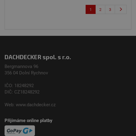
1
2
3
DACHDECKER spol. s r.o.
Bergmannova 96
356 04 Dolní­ Rychnov
IČO: 18248292
DIČ: CZ18248292
Web:
www.dachdecker.cz
Přijímáme online platby