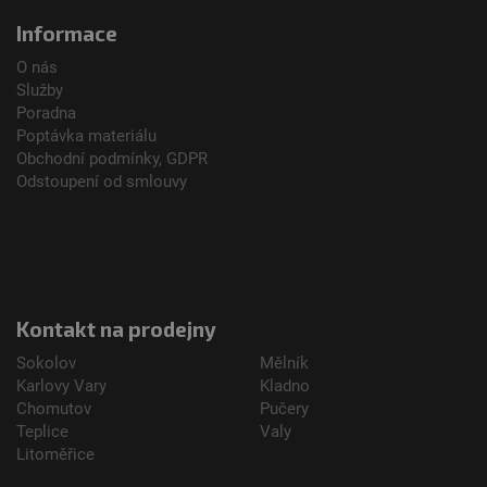
Informace
O nás
Služby
Poradna
Poptávka materiálu
Obchodní podmínky, GDPR
Odstoupení od smlouvy
Platba a převzetí
Nastavení cookies
Kontakt na prodejny
Sokolov
Mělník
Karlovy Vary
Kladno
Chomutov
Pučery
Teplice
Valy
Litoměřice