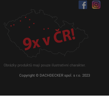
Obrázky produktů mají pouze ilustrativní charakter.
Copyright © DACHDECKER spol. s r.o. 2023