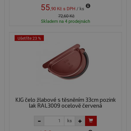
55
,90 Kč
s DPH
/ ks
72,60 Kč
Skladem na 4 prodejnách
Ušetříte 23 %
KJG čelo žlabové s těsněním 33cm pozink
lak RAL3009 ocelově červená
ks