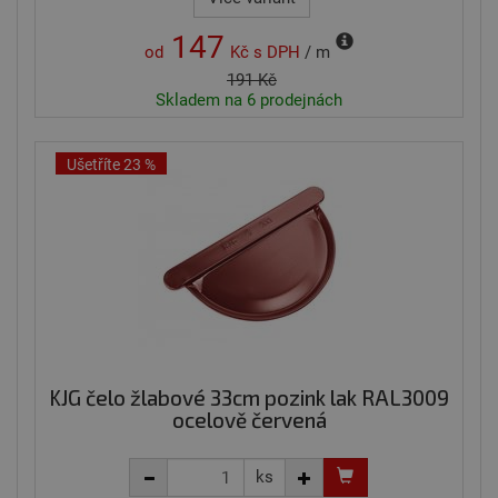
147
od
Kč
s DPH
/ m
191 Kč
Skladem na 6 prodejnách
Ušetříte 23 %
KJG čelo žlabové 33cm pozink lak RAL3009
ocelově červená
ks