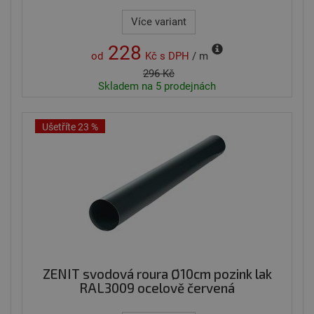
Více variant
228
od
Kč
s DPH
/ m
296 Kč
Skladem na 5 prodejnách
Ušetříte 23 %
ZENIT svodová roura Ø10cm pozink lak
RAL3009 ocelově červená