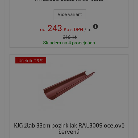
Více variant
243
od
Kč
s DPH
/ m
316 Kč
Skladem na 4 prodejnách
Ušetříte 23 %
KJG žlab 33cm pozink lak RAL3009 ocelově
červená