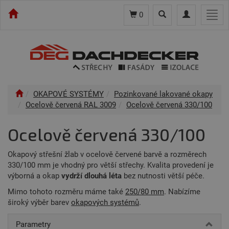
Toggle
Toggle
Togg
0
search
navigation
navi
OKAPOVÉ SYSTÉMY
Pozinkované lakované okapy
Ocelově červená RAL 3009
Ocelově červená 330/100
Ocelově červená 330/100
Okapový střešní žlab v ocelově červené barvě a rozměrech
330/100 mm je vhodný pro větší střechy. Kvalita provedení je
výborná a okap
vydrží dlouhá léta
bez nutnosti větší péče.
Mimo tohoto rozměru máme také
250/80 mm
. Nabízíme
široký výběr barev
okapových systémů
.
Parametry