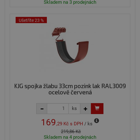
Skladem na 3 prodejnách
aby za
útoků
Cross-
Reque
Ušetříte 23 %
Forger
tím, že
že žádo
které u
zaslal 
aplikac
úmysln
legitim
Zajišťu
bezpe
komun
mezi
uživat
webov
stránk
KJG spojka žlabu 33cm pozink lak RAL3009
že zab
ocelově červená
přeno
nepov
příkaz
ks
CookieScriptConsent
4 týdny 2
Tento 
CookieScript
dny
cookie
eshop.dachdecker.cz
použív
169
služba
,29 Kč
s DPH
/ ks
Cookie
219,86 Kč
Script
zapam
Skladem na 4 prodejnách