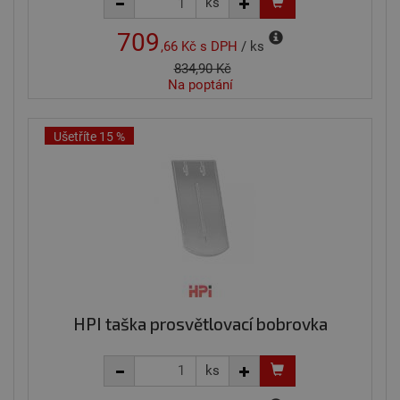
ks
709
,66 Kč
s DPH
/ ks
834,90 Kč
Na poptání
Ušetříte 15 %
HPI taška prosvětlovací bobrovka
ks