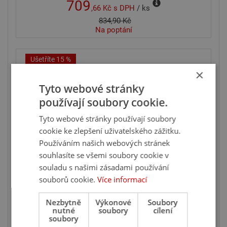
709
,66 Kč
s DPH
/ ks
834,90 Kč
Na poptání
Ušetříte 15 %
×
Tyto webové stránky
používají soubory cookie.
Tyto webové stránky používají soubory
cookie ke zlepšení uživatelského zážitku.
Používáním našich webových stránek
souhlasíte se všemi soubory cookie v
HPI taška prosvětlovací
souladu s našimi zásadami používání
Francouzská+Brněnka14+Varia
souborů cookie.
Více informací
Nezbytně
Výkonové
Soubory
ks
nutné
soubory
cílení
soubory
709
,66 Kč
s DPH
/ ks