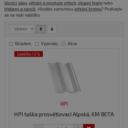
těsnící pásy
,
větrání a prostupy střech
,
okapní hrany
nebo
hřebeny a nároží
. Hledáte samotnou
střešní krytinu
? Podívejte
se na naši nabídku.
Skladem
Výprodej
Akce
Ušetříte 15 %
HPI taška prosvětlovací Alpská, KM BETA