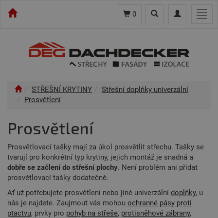
Toggle
Toggle
Togg
0
search
navigation
navi
STŘEŠNÍ KRYTINY
Střešní doplňky univerzální
Prosvětlení
Prosvětlení
Prosvětlovací tašky mají za úkol prosvětlit střechu. Tašky se
tvarují pro konkrétní typ krytiny, jejich montáž je snadná a
dobře se začlení do střešní plochy
. Není problém ani přidat
prosvětlovací tašky dodatečně.
Ať už potřebujete prosvětlení nebo jiné univerzální
doplňky
, u
nás je najdete. Zaujmout vás mohou
ochranné pásy proti
ptactvu
, prvky pro
pohyb na střeše
,
protisněhové zábrany
,